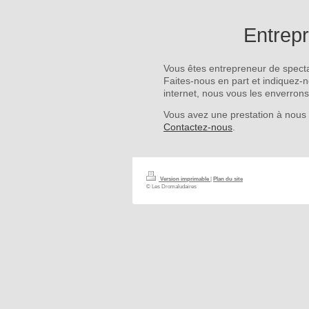
Entrep
Vous êtes entrepreneur de specta
Faites-nous en part et indiquez-
internet, nous vous les enverrons
Vous avez une prestation à nous 
Contactez-nous
.
Version imprimable
|
Plan du site
© Les Dromaludaires