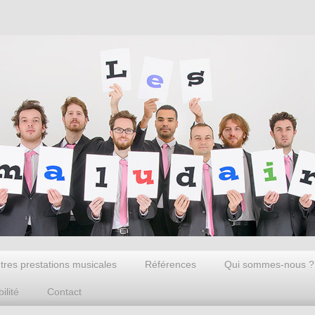
tres prestations musicales
Références
Qui sommes-nous ?
ilité
Contact