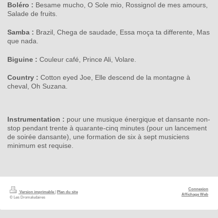
Boléro :
Besame mucho, O Sole mio, Rossignol de mes amours,
Salade de fruits.
Samba :
Brazil, Chega de saudade, Essa moça ta differente, Mas
que nada.
Biguine :
Couleur café, Prince Ali, Volare.
Country :
Cotton eyed Joe, Elle descend de la montagne à
cheval, Oh Suzana.
Instrumentation :
pour une musique énergique et dansante non-
stop pendant trente à quarante-cinq minutes (pour un lancement
de soirée dansante), une formation de six à sept musiciens
minimum est requise.
Connexion
Version imprimable
|
Plan du site
Affichage Web
© Les Dromaludaires