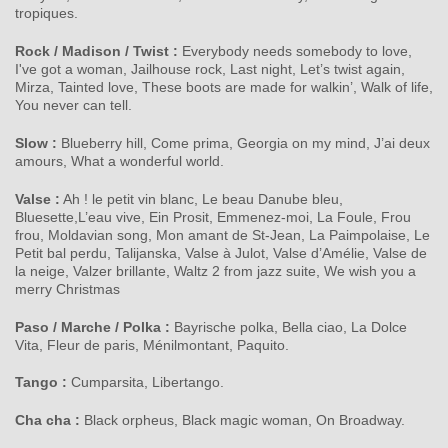
tropiques.
Rock / Madison / Twist :
Everybody needs somebody to love,
I've got a woman, Jailhouse rock, Last night, Let’s twist again,
Mirza, Tainted love, These boots are made for walkin’, Walk of life,
You never can tell.
Slow :
Blueberry hill, Come prima, Georgia on my mind, J’ai deux
amours, What a wonderful world.
Valse :
Ah ! le petit vin blanc, Le beau Danube bleu,
Bluesette,L’eau vive, Ein Prosit, Emmenez-moi, La Foule, Frou
frou, Moldavian song, Mon amant de St-Jean, La Paimpolaise, Le
Petit bal perdu, Talijanska, Valse à Julot, Valse d’Amélie, Valse de
la neige, Valzer brillante, Waltz 2 from jazz suite, We wish you a
merry Christmas
Paso / Marche / Polka :
Bayrische polka, Bella ciao, La Dolce
Vita, Fleur de paris, Ménilmontant, Paquito.
Tango :
Cumparsita, Libertango.
Cha cha :
Black orpheus, Black magic woman, On Broadway.